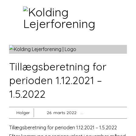
Home
Om os
Vi tilbyder
Regler og paragrafer
Blog
Tillægsberetning for
Kontakt
perioden 1.12.2021 –
1.5.2022
Holger
26. marts 2022
Ikke-kategoriseret
Tillægsberetning for perioden 1.12.2021 – 1.5.2022