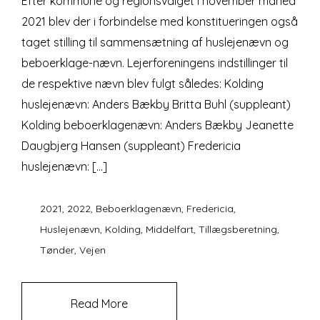
Efter kommune og regionsvalget i november måned
2021 blev der i forbindelse med konstitueringen også
taget stilling til sammensætning af huslejenævn og
beboerklage-nævn. Lejerforeningens indstillinger til
de respektive nævn blev fulgt således: Kolding
huslejenævn: Anders Bækby Britta Buhl (suppleant)
Kolding beboerklagenævn: Anders Bækby Jeanette
Daugbjerg Hansen (suppleant) Fredericia
huslejenævn: […]
2021
,
2022
,
Beboerklagenævn
,
Fredericia
,
Huslejenævn
,
Kolding
,
Middelfart
,
Tillægsberetning
,
Tønder
,
Vejen
Read More