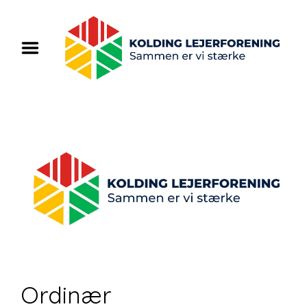
Home
Om os
Vi tilbyder
Regler og paragrafer
Blog
Kontakt
Ordinær