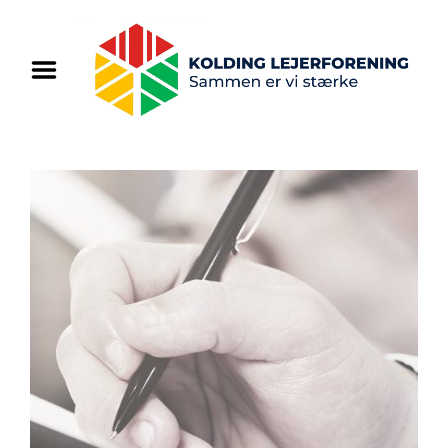
Home
Om os
Vi tilbyder
Regler og paragrafer
Blog
Kontakt