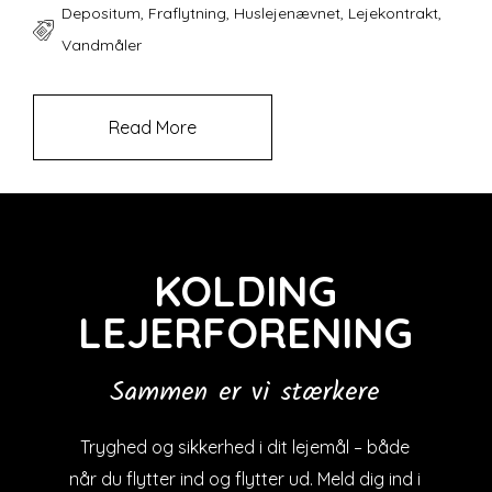
Depositum
,
Fraflytning
,
Huslejenævnet
,
Lejekontrakt
,
Vandmåler
Read More
KOLDING
LEJERFORENING
Sammen er vi stærkere
Tryghed og sikkerhed i dit lejemål – både
når du flytter ind og flytter ud. Meld dig ind i