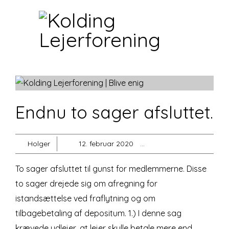
Home
Om os
Vi tilbyder
Regler og paragrafer
Blog
Endnu to sager afsluttet.
Kontakt
Holger
12. februar 2020
Ikke-kategoriseret
To sager afsluttet til gunst for medlemmerne. Disse
to sager drejede sig om afregning for
istandsættelse ved fraflytning og om
tilbagebetaling af depositum. 1.) I denne sag
krævede udlejer, at lejer skulle betale mere end